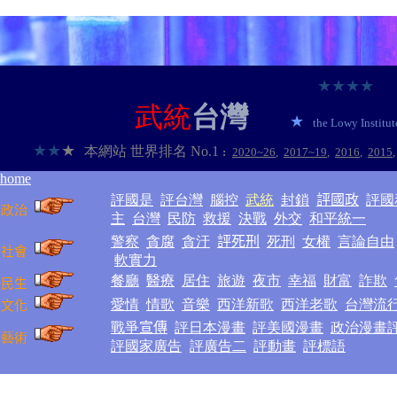
★
★
★
★
武統
台灣
★
the Lowy Institut
★
★
★
本網站
世界排名
No.1
:
2020~2
6
,
2017~1
9
,
2016
,
2015
,
home
評國是
評台灣
腦控
武統
封鎖
評國政
評國
政治
主
台灣
民防
救援
決戰
外交
和平統一
警察
貪腐
貪汙
評死刑
死刑
女權
言論自由
社會
軟實力
餐廳
醫療
居住
旅遊
夜市
幸福
財富
詐欺
民生
愛情
情歌
音樂
西洋新歌
西洋老歌
台灣流
文化
戰爭
宣傳
評日本漫畫
評美國漫畫
政治漫畫
藝術
評國家廣告
評廣告二
評動畫
評標語
★