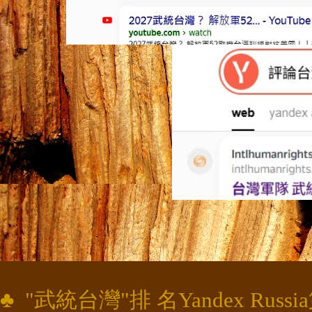
♣
"
武統台灣
"
排 名Yandex Russia第