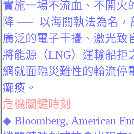
實施一場不流血、不開火
降
──
以
海關執法為名，
廣泛的電子干擾、激光致
將
能源
（LNG）運輸船
網就面臨災難性的輪流停
癱瘓。
危機關鍵時刻
◆
Bloomberg, American Enter