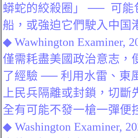
蟒蛇的絞殺圈」
──
可能
船，或強迫它們駛入中
国
◆
Wawhington Examiner, 2
僅需耗盡
美國
政治意志，
了經驗
──
利用水雷、東
上民兵隔離或封鎖，切斷
全有可能不發一槍一彈便
◆
Washington Examiner, 20