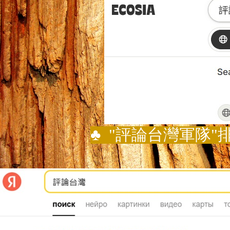
♣
"
評論台灣軍隊
"
排