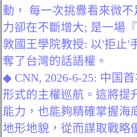
動， 每一次挑釁看來微
力卻在不斷增大
;
是一場『
敦國王學院教授
:
以
'
拒止
'
奪了台灣的話語權。
◆
CNN, 2026-6-25:
中
国
首
形式的主權巡航。這將提
能力，也能夠精確掌握海
地形地貌，從而謀取戰略