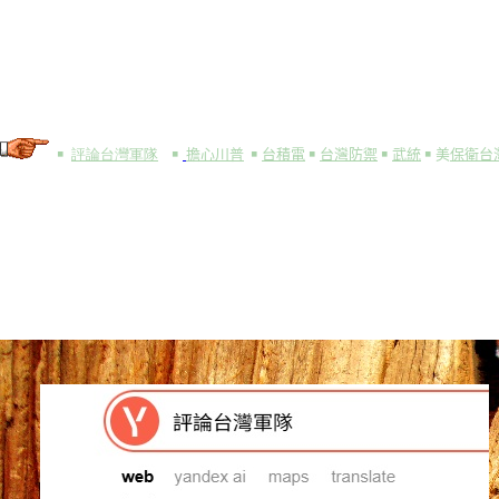
便
￭
評論台灣軍隊
￭
擔心川普
￭
台積電
￭
台灣防禦
￭
武統
￭
美
保衛台