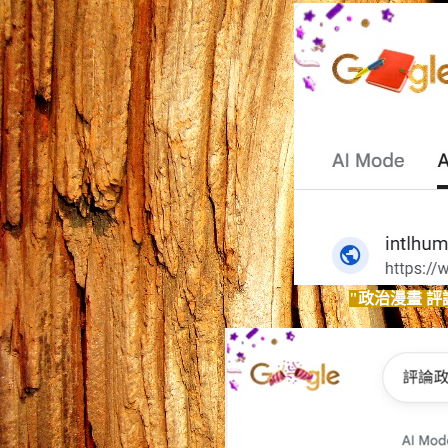
"
政治漫畫 評