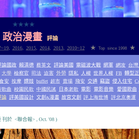
★
★
★
★
政治漫畫
評論
★
★
7~1
9
,
2016
,
2015
,
2014
,
2013
,
2010~12
Top since 1998
評論國政
賴清德
蔡英文
評論美國
電磁波大戰
網軍
網攻
台灣
大學
檢察官
司法
迫害
外勞
隱私
人權
世界人權
FB
轉型
食安
按摩
嫖妓
buffet
超市
賣場
飛安
交通
竊盜
侵入住宅
C
行歌曲
校園民歌
中國民謠
日本
老歌
電影
電影音樂
愛國歌曲
評論
評美國設計
文創
漫畫
故宮文創
評上海世博
評北京奧運
&
 刊於 <
聯合報
> , Oct. '08 )