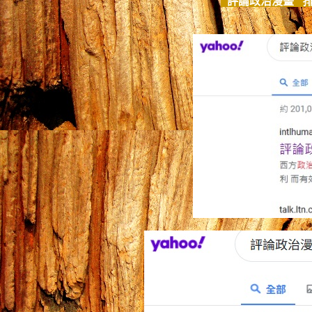
"
評論政治漫畫
" 排