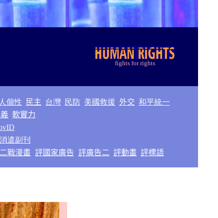
f
ights for rights
人個性
民主
台灣
民防
美國救援
外交
和平統一
正義
軟實力
ovID
消遣副刊
二戰漫畫
評國家廣告
評廣告二
評動畫
評標語