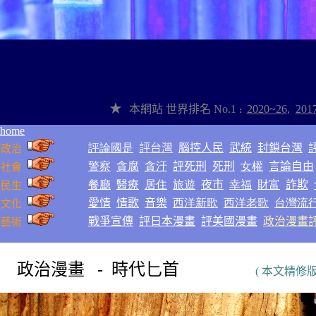
★
本網站
世界排名
No.1
2020~2
6
,
201
:
home
評論國是
評台灣
腦控人民
武統
封鎖台灣
政治
警察
貪腐
貪汙
評死刑
死刑
女權
言論自由
社會
餐廳
醫療
居住
旅遊
夜市
幸福
財富
詐欺
民生
愛情
情歌
音樂
西洋新歌
西洋老歌
台灣流
文化
戰爭
宣傳
評日本漫畫
評美國漫畫
政治漫畫
藝術
政治漫畫 - 時代匕首
( 本文精修版