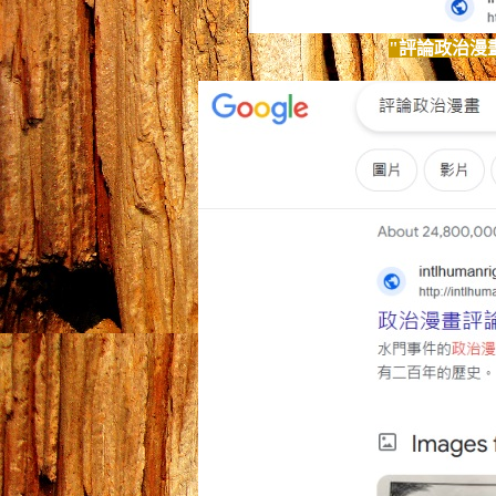
"
評論政治漫